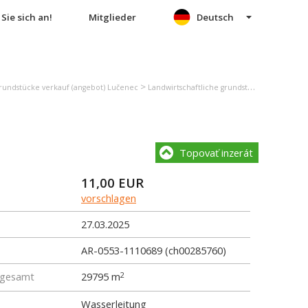
Sie sich an!
Mitglieder
Deutsch
>
grundstücke verkauf (angebot) Lučenec
Landwirtschaftliche grundstücke verkauf (angebot) Divín
Topovať inzerát
11,00
EUR
vorschlagen
27.03.2025
AR-0553-1110689 (ch00285760)
 gesamt
29795 m
2
Wasserleitung