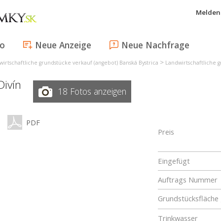
Melden 
fo
Neue Anzeige
Neue Nachfrage
>
irtschaftliche grundstücke verkauf (angebot) Banská Bystrica
Landwirtschaftliche 
Divín
18 Fotos anzeigen
PDF
Preis
Eingefügt
Auftrags Nummer
Grundstücksfläche
Trinkwasser