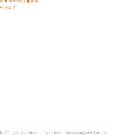
mantickechalupy.sk
alupy.sk
kauf (angebot) Lučenec
Ackerboden verkauf (angebot) Lučenec