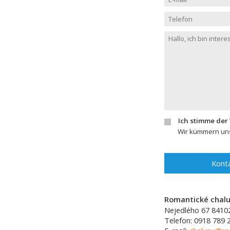
Ich stimme der
Wir kümmern uns
Konta
Romantické chalup
Nejedlého 67
8410
Telefon:
0918 789 