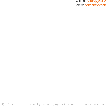
E-mail:
chalupy@ro
Web:
romantickech
bot) Lučenec
Parkanlage verkauf (angebot) Lučenec
Wiese, weide ver