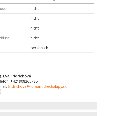
luss
nicht
nicht
nicht
chluss
nicht
persönlich
g. Eva Fridrichová
lefon: +421908265785
mail:
fridrichova@romantickechalupy.sk