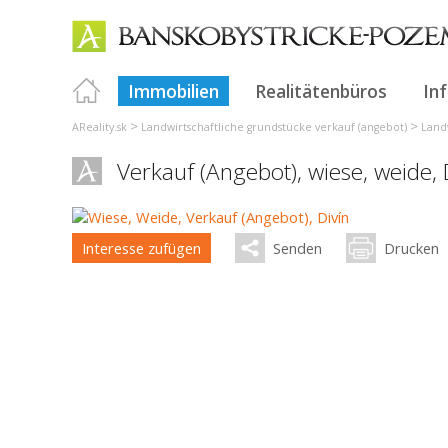
Immobilien
Realitätenbüros
In
>
>
AReality.sk
Landwirtschaftliche grundstücke verkauf (angebot)
Landw
Verkauf (Angebot), wiese, weide,
Interesse zufügen
Senden
Drucken