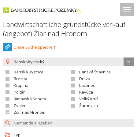
Landwirtschaftliche grundstücke verkauf
(angebot) Žiar nad Hronom
Diese Suche speichern
Banskobystrický
Banská Bystrica
Banská Štiavnica
Brezno
Detva
Krupina
Lučenec
Poltár
Revúca
Rimavská Sobota
Veľký Krtíš
Zvolen
Žarnovica
Žiar nad Hronom
Typ