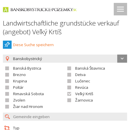
Landwirtschaftliche grundstücke verkauf
(angebot) Veľký Krtíš
Diese Suche speichern
Banskobystrický
Banská Bystrica
Banská Štiavnica
Brezno
Detva
Krupina
Lučenec
Poltár
Revúca
Rimavská Sobota
Veľký Krtíš
Zvolen
Žarnovica
Žiar nad Hronom
Typ