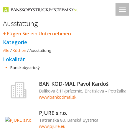
Ausstattung
+ Fügen Sie ein Unternehmen
Kategorie
Alle
/
Küchen
/
Ausstattung
Lokalität
Banskobystrický
BAN KOD-MAL Pavol Kardoš
Bulíkova č.11/prízemie, Bratislava - Petržalka
www.bankodmal.sk
PJURE s.r.o.
Tatranská 80, Banská Bystrica
www.pjure.eu