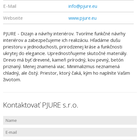
E-Mail
info@pjure.eu
Webseite
www.pjure.eu
PJURE - Dizajn a návrhy interiérov. Tvoríme funkčné návrhy
interiérov a zabezpečujeme ich realizáciu. Hľadáme dušu
priestoru v jednoduchosti, prirodzenej kráse a funkčnosti
ukrytej do elegancie. Uprednostňujeme skutočné materiály.
Drevo má byť drevené, kameň prírodný, kov pevný, betón
priznaný. Menej znamená viac. Minimalizmus neznamená
chladný, ale čistý. Priestor, ktorý čaká, kým ho naplníte Vašim
životom.
Kontaktovať PJURE s.r.o.