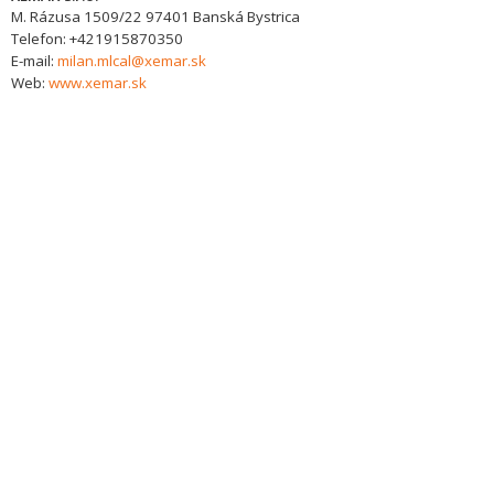
M. Rázusa 1509/22
97401
Banská Bystrica
Telefon:
+421915870350
E-mail:
milan.mlcal@xemar.sk
Web:
www.xemar.sk