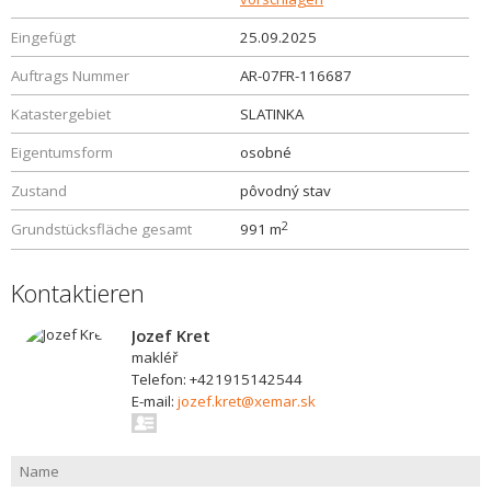
Eingefügt
25.09.2025
Auftrags Nummer
AR-07FR-116687
Katastergebiet
SLATINKA
Eigentumsform
osobné
Zustand
pôvodný stav
2
Grundstücksfläche gesamt
991 m
Kontaktieren
Jozef Kret
makléř
Telefon: +421915142544
E-mail:
jozef.kret@xemar.sk