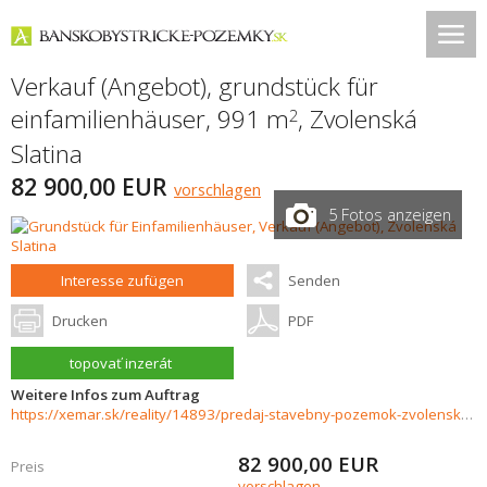
Verkauf (Angebot), grundstück für
einfamilienhäuser, 991 m
,
Zvolenská
2
Slatina
82 900,00 EUR
vorschlagen
5 Fotos anzeigen
Interesse zufügen
Senden
Drucken
PDF
topovať inzerát
Weitere Infos zum Auftrag
https://xemar.sk/reality/14893/predaj-stavebny-pozemok-zvolenska-slatina
82 900,00
EUR
Preis
vorschlagen