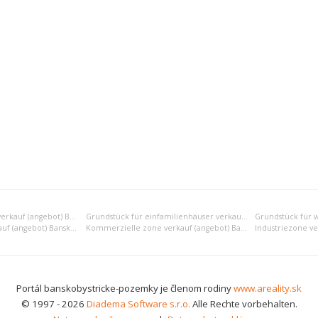
Erholungsgrundstück verkauf (angebot) Banská Bystrica
Grundstück für einfamilienhäuser verkauf (angebot) Banská Bystrica
Gemischte zone verkauf (angebot) Banská Bystrica
Kommerzielle zone verkauf (angebot) Banská Bystrica
Portál banskobystricke-pozemky je členom rodiny
www.areality.sk
© 1997 - 2026
Diadema Software s.r.o.
Alle Rechte vorbehalten.