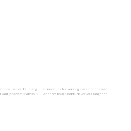
Grundstück für wohnhäuser verkauf (angebot) Banská Bystrica
Grundstück für versorgungseinrichtungen verkauf (angebot) Banská Bystrica
Industriezone verkauf (angebot) Banská Bystrica
Anderes baugrundstück verkauf (angebot) Banská Bystrica