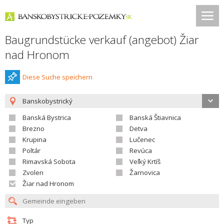
Baugrundstücke verkauf (angebot) Žiar
nad Hronom
Diese Suche speichern
Banskobystrický
Banská Bystrica
Banská Štiavnica
Brezno
Detva
Krupina
Lučenec
Poltár
Revúca
Rimavská Sobota
Veľký Krtíš
Zvolen
Žarnovica
Žiar nad Hronom
Typ