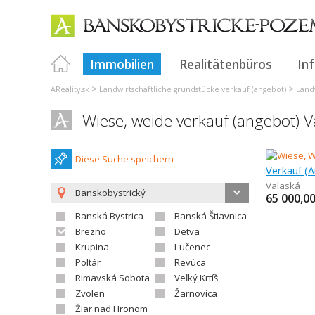
Immobilien
Realitätenbüros
In
>
>
AReality.sk
Landwirtschaftliche grundstücke verkauf (angebot)
Landw
Wiese, weide verkauf (angebot) V
Diese Suche speichern
Verkauf (A
Valaská
Banskobystrický
65 000,0
Banská Bystrica
Banská Štiavnica
Brezno
Detva
Krupina
Lučenec
Poltár
Revúca
Rimavská Sobota
Veľký Krtíš
Zvolen
Žarnovica
Žiar nad Hronom