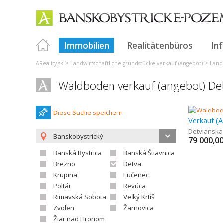
Immobilien
Realitätenbüros
In
>
>
AReality.sk
Landwirtschaftliche grundstücke verkauf (angebot)
Landw
Waldboden verkauf (angebot) De
Diese Suche speichern
Verkauf (
Detvianska
Banskobystrický
79 000,0
Banská Bystrica
Banská Štiavnica
Brezno
Detva
Krupina
Lučenec
Poltár
Revúca
Rimavská Sobota
Veľký Krtíš
Zvolen
Žarnovica
Žiar nad Hronom