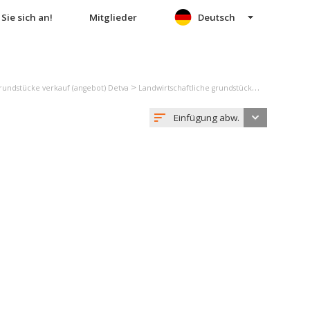
Sie sich an!
Mitglieder
Deutsch
>
grundstücke verkauf (angebot) Detva
Landwirtschaftliche grundstücke verkauf (angebot) Detvianska Huta
Einfügung abw.