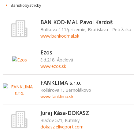
Banskobystrický
BAN KOD-MAL Pavol Kardoš
Bulíkova č.11/prízemie, Bratislava - Petržalka
www.bankodmal.sk
Ezos
č.d.218, Ábelová
www.ezos.sk
FANKLIMA s.r.o.
Kollárova 1, Bernolákovo
www.fanklima.sk
Juraj Kása-DOKASZ
Blažov 571, Kútniky
dokasz.eliveport.com