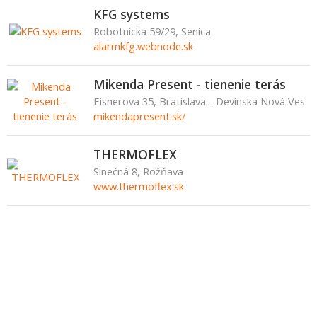
KFG systems
Robotnícka 59/29, Senica
alarmkfg.webnode.sk
Mikenda Present - tienenie terás
Eisnerova 35, Bratislava - Devínska Nová Ves
mikendapresent.sk/
THERMOFLEX
Slnečná 8, Rožňava
www.thermoflex.sk