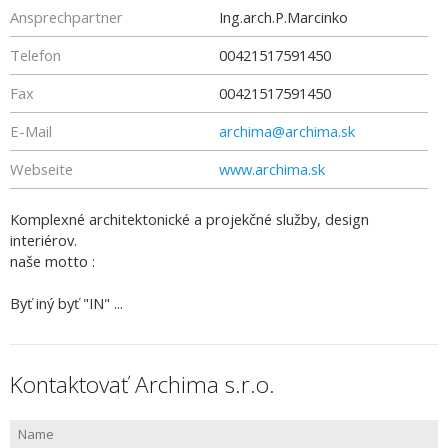
Ansprechpartner
Ing.arch.P.Marcinko
Telefon
00421517591450
Fax
00421517591450
E-Mail
archima@archima.sk
Webseite
www.archima.sk
Komplexné architektonické a projekčné služby, design
interiérov.
naše motto :
Byť iný byť "IN" ...
Kontaktovať Archima s.r.o.