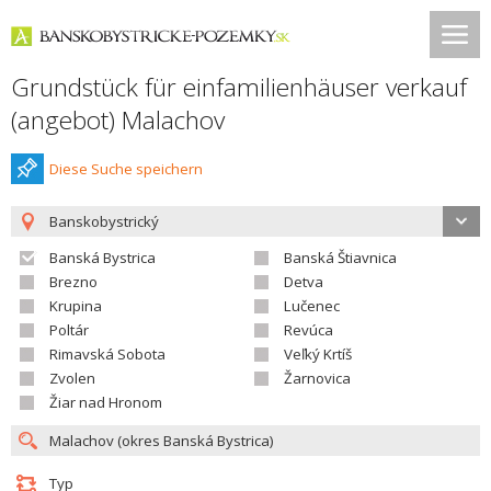
Grundstück für einfamilienhäuser verkauf
(angebot) Malachov
Diese Suche speichern
Banskobystrický
Banská Bystrica
Banská Štiavnica
Brezno
Detva
Krupina
Lučenec
Poltár
Revúca
Rimavská Sobota
Veľký Krtíš
Zvolen
Žarnovica
Žiar nad Hronom
Typ