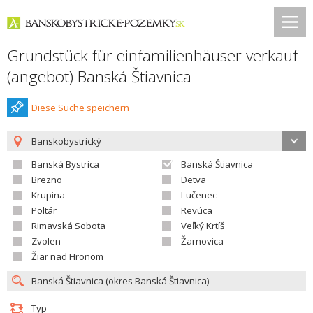
Grundstück für einfamilienhäuser verkauf
(angebot) Banská Štiavnica
Diese Suche speichern
Banskobystrický
Banská Bystrica
Banská Štiavnica
Brezno
Detva
Krupina
Lučenec
Poltár
Revúca
Rimavská Sobota
Veľký Krtíš
Zvolen
Žarnovica
Žiar nad Hronom
Typ